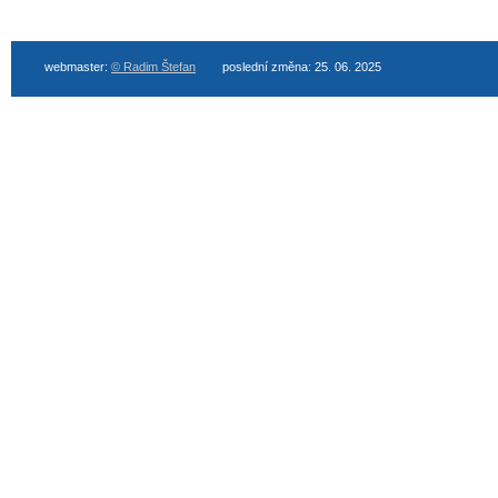
webmaster:
© Radim Štefan
poslední změna: 25. 06. 2025